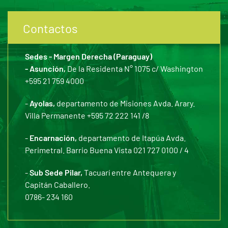
Contactos
Sedes - Margen Derecha (Paraguay)
- Asunción,
De la Residenta N° 1075 c/ Washington
+595 21 759 4000
-
Ayolas,
departamento de Misiones Avda. Arary.
Villa Permanente +595 72 222 141 /8
-
Encarnación,
departamento de Itapúa Avda.
Perimetral. Barrio Buena Vista 021 727 0100 / 4
-
Sub Sede Pilar,
Tacuarí entre Antequera y
Capitán Caballero.
0786- 234 160