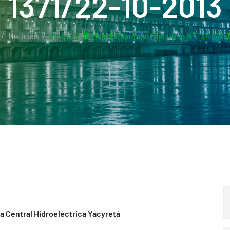
1371/22-10-2013
Noticias
(Cota: 83.15 MsnM) Resumen Ejecutivo N° 1371/22-
la Central Hidroeléctrica Yacyretá