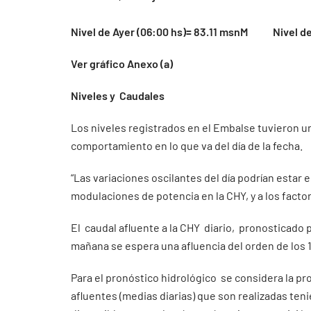
Nivel de Ayer (06:00 hs)= 83.11 msnM Nivel de
Ver gráfico Anexo (a)
Niveles y Caudales
Los niveles registrados en el Embalse tuvieron un
comportamiento en lo que va del día de la fecha.
“Las variaciones oscilantes del día podrían estar
modulaciones de potencia en la CHY, y a los facto
El caudal afluente a la CHY diario, pronosticado pa
mañana se espera una afluencia del orden de los 
Para el pronóstico hidrológico se considera la p
afluentes (medias diarias) que son realizadas ten