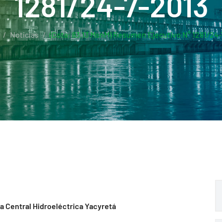
1281/24-7-2013
Noticias
(Cota: 83.13 MsnM) Resumen Ejecutivo N° 1281/24-
la Central Hidroeléctrica Yacyretá