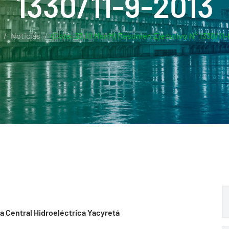
1330/11-9-2013
Noticias
(Cota: 83.10 MsnM) Resumen Ejecutivo N° 1330/11-
la Central Hidroeléctrica Yacyretá