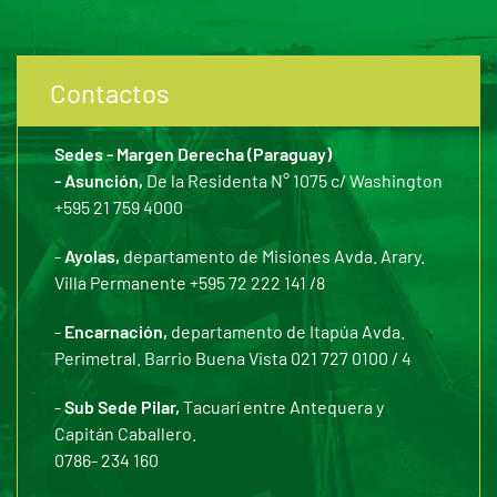
Contactos
Sedes - Margen Derecha (Paraguay)
- Asunción,
De la Residenta N° 1075 c/ Washington
+595 21 759 4000
-
Ayolas,
departamento de Misiones Avda. Arary.
Villa Permanente +595 72 222 141 /8
-
Encarnación,
departamento de Itapúa Avda.
Perimetral. Barrio Buena Vista 021 727 0100 / 4
-
Sub Sede Pilar,
Tacuarí entre Antequera y
Capitán Caballero.
0786- 234 160