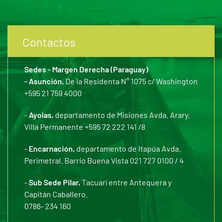
Contactos
Sedes - Margen Derecha (Paraguay)
- Asunción,
De la Residenta N° 1075 c/ Washington
+595 21 759 4000
-
Ayolas,
departamento de Misiones Avda. Arary.
Villa Permanente +595 72 222 141 /8
-
Encarnación,
departamento de Itapúa Avda.
Perimetral. Barrio Buena Vista 021 727 0100 / 4
-
Sub Sede Pilar,
Tacuarí entre Antequera y
Capitán Caballero.
0786- 234 160