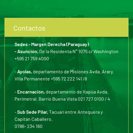
Contactos
Sedes - Margen Derecha (Paraguay)
- Asunción,
De la Residenta N° 1075 c/ Washington
+595 21 759 4000
-
Ayolas,
departamento de Misiones Avda. Arary.
Villa Permanente +595 72 222 141 /8
-
Encarnación,
departamento de Itapúa Avda.
Perimetral. Barrio Buena Vista 021 727 0100 / 4
-
Sub Sede Pilar,
Tacuarí entre Antequera y
Capitán Caballero.
0786- 234 160