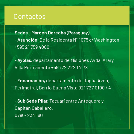
Contactos
Sedes - Margen Derecha (Paraguay)
- Asunción,
De la Residenta N° 1075 c/ Washington
+595 21 759 4000
-
Ayolas,
departamento de Misiones Avda. Arary.
Villa Permanente +595 72 222 141 /8
-
Encarnación,
departamento de Itapúa Avda.
Perimetral. Barrio Buena Vista 021 727 0100 / 4
-
Sub Sede Pilar,
Tacuarí entre Antequera y
Capitán Caballero.
0786- 234 160