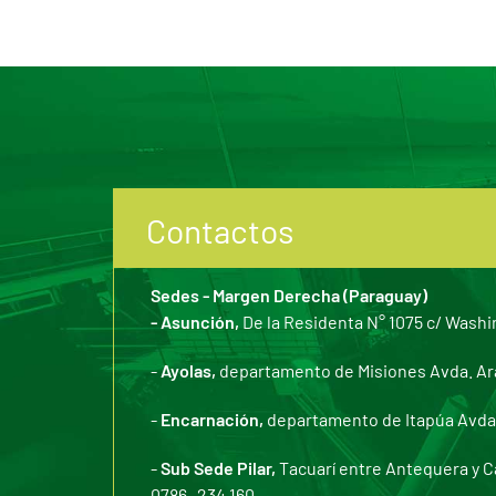
Contactos
Sedes - Margen Derecha (Paraguay)
- Asunción,
De la Residenta N° 1075 c/ Washi
-
Ayolas,
departamento de Misiones Avda. Arar
-
Encarnación,
departamento de Itapúa Avda. 
-
Sub Sede Pilar,
Tacuarí entre Antequera y C
0786- 234 160