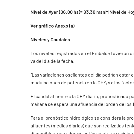
Nivel de Ayer (06:00 hs)= 83.30 msnM Nivel de Ho
Ver gráfico Anexo (a)
Niveles y Caudales
Los niveles registrados en el Embalse tuvieron un
va del día de la fecha.
“Las variaciones oscilantes del día podrían estar
modulaciones de potencia en la CHY, y a los facto
El caudal afluente a la CHY diario, pronosticado pa
mañana se espera una afluencia del orden de los 
Para el pronóstico hidrológico se considera la pr
afluentes (medias diarias) que son realizadas ten
disponibles, que además están sujetas a revisión