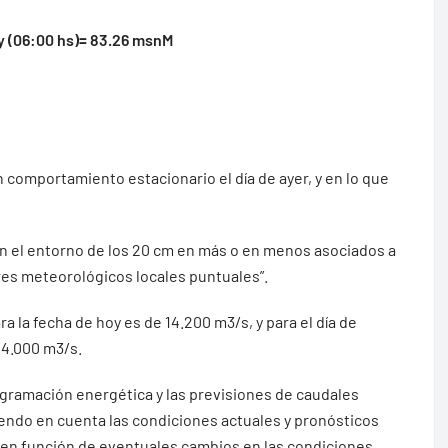
y (06:00 hs)= 83.26 msnM
 comportamiento estacionario el día de ayer, y en lo que
 en el entorno de los 20 cm en más o en menos asociados a
res meteorológicos locales puntuales”.
ra la fecha de hoy es de 14.200 m3/s, y para el día de
14.000 m3/s.
ogramación energética y las previsiones de caudales
iendo en cuenta las condiciones actuales y pronósticos
 en función de eventuales cambios en las condiciones