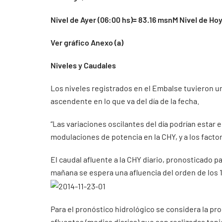
Nivel de Ayer (06:00 hs)= 83.16 msnM Nivel de Ho
Ver gráfico Anexo (a)
Niveles y Caudales
Los niveles registrados en el Embalse tuvieron un
ascendente en lo que va del día de la fecha.
“Las variaciones oscilantes del día podrían estar
modulaciones de potencia en la CHY, y a los facto
El caudal afluente a la CHY diario, pronosticado pa
mañana se espera una afluencia del orden de los 1
Para el pronóstico hidrológico se considera la pr
afluentes (medias diarias) que son realizadas ten