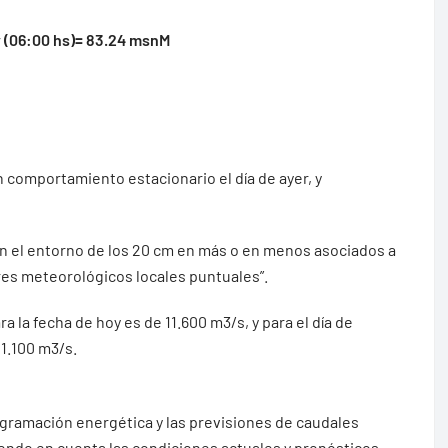
y (06:00 hs)= 83.24 msnM
 comportamiento estacionario el día de ayer, y
 en el entorno de los 20 cm en más o en menos asociados a
res meteorológicos locales puntuales”.
ra la fecha de hoy es de 11.600 m3/s, y para el día de
1.100 m3/s.
ogramación energética y las previsiones de caudales
iendo en cuenta las condiciones actuales y pronósticos