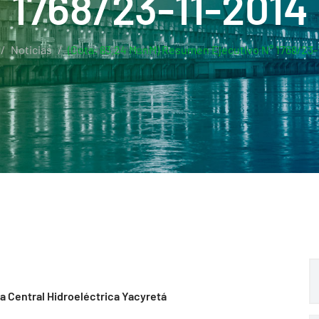
1768/23-11-2014
Noticias
(Cota: 83.24 MsnM) Resumen Ejecutivo N° 1768/23-
la Central Hidroeléctrica Yacyretá