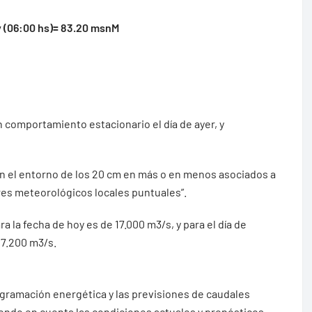
y (06:00 hs)= 83.20 msnM
 comportamiento estacionario el día de ayer, y
 en el entorno de los 20 cm en más o en menos asociados a
res meteorológicos locales puntuales”.
ra la fecha de hoy es de 17.000 m3/s, y para el día de
17.200 m3/s.
ogramación energética y las previsiones de caudales
iendo en cuenta las condiciones actuales y pronósticos