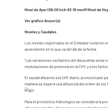
Nivel de Ayer (06:00 hs)= 83.18 msnM Nivel de Ho
Ver gráfico Anexo (a)
Niveles y Caudales
Los niveles registrados en el Embalse tuvieron un
ascendente en lo que va del día de la fecha.
“Las variaciones oscilantes del día podrían estar
modulaciones de potencia en la CHY, y a los facto
El caudal afluente a la CHY diario, pronosticado pa
mañana se espera una afluencia del orden de los 
Para el pronóstico hidrológico se considera la pr
afluentes (medias diarias) que son realizadas ten