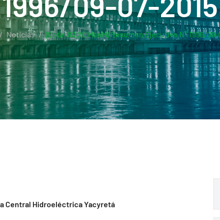
1996/09-07-2015
Noticias
(Cota: 83.20 MsnM) Resumen Ejecutivo N° 1996/09-
la Central Hidroeléctrica Yacyretá