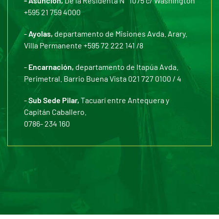
- Asunción,
De la Residenta N° 1075 c/ Washington
+595 21 759 4000
-
Ayolas,
departamento de Misiones Avda. Arary.
Villa Permanente +595 72 222 141 /8
-
Encarnación,
departamento de Itapúa Avda.
Perimetral. Barrio Buena Vista 021 727 0100 / 4
-
Sub Sede Pilar,
Tacuarí entre Antequera y
Capitán Caballero.
0786- 234 160