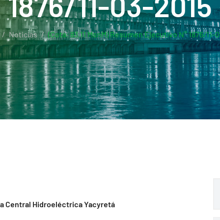
1876/11-03-2015
Noticias
(Cota: 83.11 MsnM) Resumen Ejecutivo N° 1876/11-
la Central Hidroeléctrica Yacyretá