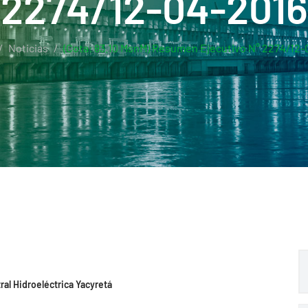
2274/12-04-2016
Noticias
(Cota: 83.10 MsnM) Resumen Ejecutivo N° 2274/12-
ral Hidroeléctrica Yacyretá