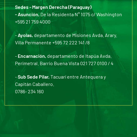
Sedes - Margen Derecha (Paraguay)
- Asunción,
De la Residenta N° 1075 c/ Washington
+595 21 759 4000
-
Ayolas,
departamento de Misiones Avda. Arary.
Villa Permanente +595 72 222 141 /8
-
Encarnación,
departamento de Itapúa Avda.
Perimetral. Barrio Buena Vista 021 727 0100 / 4
-
Sub Sede Pilar,
Tacuarí entre Antequera y
Capitán Caballero.
0786- 234 160