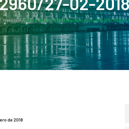
2960/27-02-201
Noticias
(Cota: 83.00 MsnM) Resumen Ejecutivo N° 2960/27
rero de 2018