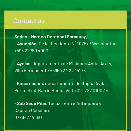
Contactos
Sedes - Margen Derecha (Paraguay)
- Asunción,
De la Residenta N° 1075 c/ Washington
+595 21 759 4000
-
Ayolas,
departamento de Misiones Avda. Arary.
Villa Permanente +595 72 222 141 /8
-
Encarnación,
departamento de Itapúa Avda.
Perimetral. Barrio Buena Vista 021 727 0100 / 4
-
Sub Sede Pilar,
Tacuarí entre Antequera y
Capitán Caballero.
0786- 234 160