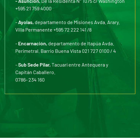
- Asunción,
De la Residenta N° 1075 c/ Washington
+595 21 759 4000
-
Ayolas,
departamento de Misiones Avda. Arary.
Villa Permanente +595 72 222 141 /8
-
Encarnación,
departamento de Itapúa Avda.
Perimetral. Barrio Buena Vista 021 727 0100 / 4
-
Sub Sede Pilar,
Tacuarí entre Antequera y
Capitán Caballero.
0786- 234 160