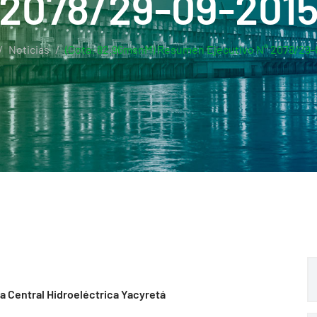
2078/29-09-201
Noticias
(Cota: 82.96msnM) Resumen Ejecutivo N° 2078/29-
la Central Hidroeléctrica Yacyretá