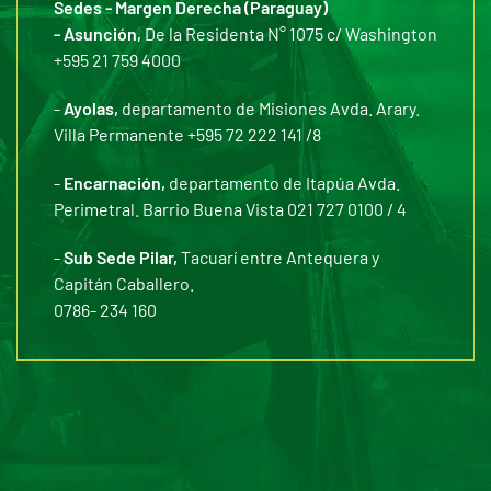
Sedes - Margen Derecha (Paraguay)
- Asunción,
De la Residenta N° 1075 c/ Washington
+595 21 759 4000
-
Ayolas,
departamento de Misiones Avda. Arary.
Villa Permanente +595 72 222 141 /8
-
Encarnación,
departamento de Itapúa Avda.
Perimetral. Barrio Buena Vista 021 727 0100 / 4
-
Sub Sede Pilar,
Tacuarí entre Antequera y
Capitán Caballero.
0786- 234 160