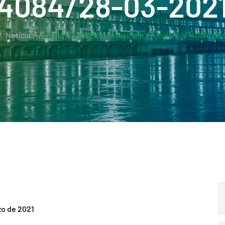
4084/28-03-202
Noticias
Cota: 82.86 Msnm. Resumen Ejecutivo N° 4084/28-
zo de 2021