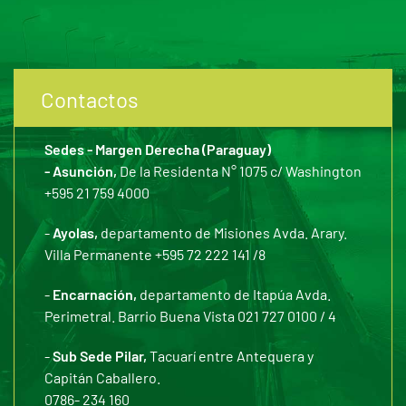
Contactos
Sedes - Margen Derecha (Paraguay)
- Asunción,
De la Residenta N° 1075 c/ Washington
+595 21 759 4000
-
Ayolas,
departamento de Misiones Avda. Arary.
Villa Permanente +595 72 222 141 /8
-
Encarnación,
departamento de Itapúa Avda.
Perimetral. Barrio Buena Vista 021 727 0100 / 4
-
Sub Sede Pilar,
Tacuarí entre Antequera y
Capitán Caballero.
0786- 234 160