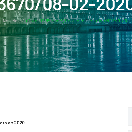
3670/08-02-202
Noticias
(Cota: 82.85 MsnM) Resumen Ejecutivo N° 3670/08
rero de 2020