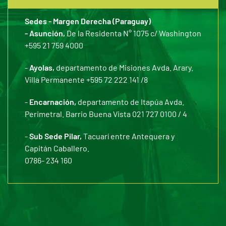
Sedes - Margen Derecha (Paraguay)
- Asunción,
De la Residenta N° 1075 c/ Washington
+595 21 759 4000
-
Ayolas,
departamento de Misiones Avda. Arary.
Villa Permanente +595 72 222 141 /8
-
Encarnación,
departamento de Itapúa Avda.
Perimetral. Barrio Buena Vista 021 727 0100 / 4
-
Sub Sede Pilar,
Tacuarí entre Antequera y
Capitán Caballero.
0786- 234 160