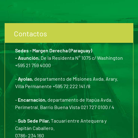
Contactos
Sedes - Margen Derecha (Paraguay)
- Asunción,
De la Residenta N° 1075 c/ Washington
+595 21 759 4000
-
Ayolas,
departamento de Misiones Avda. Arary.
Villa Permanente +595 72 222 141 /8
-
Encarnación,
departamento de Itapúa Avda.
Perimetral. Barrio Buena Vista 021 727 0100 / 4
-
Sub Sede Pilar,
Tacuarí entre Antequera y
Capitán Caballero.
0786- 234 160