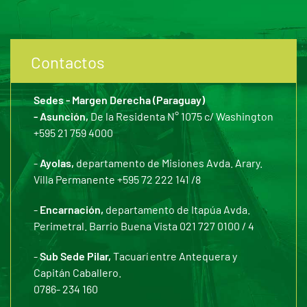
Contactos
Sedes - Margen Derecha (Paraguay)
- Asunción,
De la Residenta N° 1075 c/ Washington
+595 21 759 4000
-
Ayolas,
departamento de Misiones Avda. Arary.
Villa Permanente +595 72 222 141 /8
-
Encarnación,
departamento de Itapúa Avda.
Perimetral. Barrio Buena Vista 021 727 0100 / 4
-
Sub Sede Pilar,
Tacuarí entre Antequera y
Capitán Caballero.
0786- 234 160