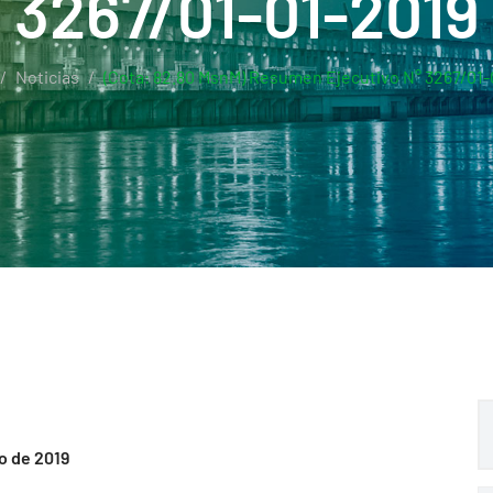
3267/01-01-2019
Noticias
(Cota: 82.80 MsnM) Resumen Ejecutivo N° 3267/01-
o de 2019