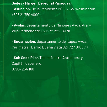
Sedes - Margen Derecha (Paraguay)
- Asunción,
De la Residenta N° 1075 c/ Washington
+595 21 759 4000
-
Ayolas,
departamento de Misiones Avda. Arary.
Villa Permanente +595 72 222 141 /8
-
Encarnación,
departamento de Itapúa Avda.
Perimetral. Barrio Buena Vista 021 727 0100 / 4
-
Sub Sede Pilar,
Tacuarí entre Antequera y
Capitán Caballero.
0786- 234 160