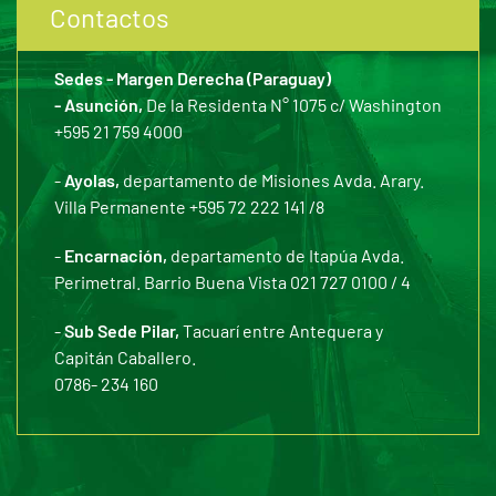
Contactos
Sedes - Margen Derecha (Paraguay)
- Asunción,
De la Residenta N° 1075 c/ Washington
+595 21 759 4000
-
Ayolas,
departamento de Misiones Avda. Arary.
Villa Permanente +595 72 222 141 /8
-
Encarnación,
departamento de Itapúa Avda.
Perimetral. Barrio Buena Vista 021 727 0100 / 4
-
Sub Sede Pilar,
Tacuarí entre Antequera y
Capitán Caballero.
0786- 234 160