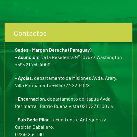
Contactos
Sedes - Margen Derecha (Paraguay)
- Asunción,
De la Residenta N° 1075 c/ Washington
+595 21 759 4000
-
Ayolas,
departamento de Misiones Avda. Arary.
Villa Permanente +595 72 222 141 /8
-
Encarnación,
departamento de Itapúa Avda.
Perimetral. Barrio Buena Vista 021 727 0100 / 4
-
Sub Sede Pilar,
Tacuarí entre Antequera y
Capitán Caballero.
0786- 234 160