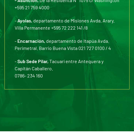
- Asunción,
De la Residenta N° 1075 c/ Washington
+595 21 759 4000
-
Ayolas,
departamento de Misiones Avda. Arary.
Villa Permanente +595 72 222 141 /8
-
Encarnación,
departamento de Itapúa Avda.
Perimetral. Barrio Buena Vista 021 727 0100 / 4
-
Sub Sede Pilar,
Tacuarí entre Antequera y
Capitán Caballero.
0786- 234 160