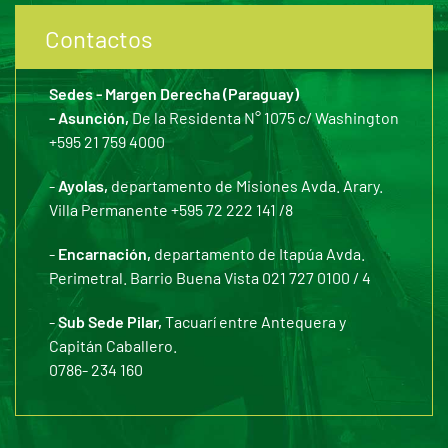
Contactos
Sedes - Margen Derecha (Paraguay)
- Asunción,
De la Residenta N° 1075 c/ Washington
+595 21 759 4000
-
Ayolas,
departamento de Misiones Avda. Arary.
Villa Permanente +595 72 222 141 /8
-
Encarnación,
departamento de Itapúa Avda.
Perimetral. Barrio Buena Vista 021 727 0100 / 4
-
Sub Sede Pilar,
Tacuarí entre Antequera y
Capitán Caballero.
0786- 234 160