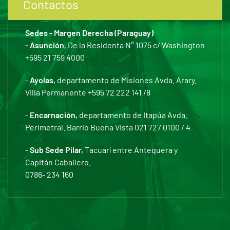
Contactos
Sedes - Margen Derecha (Paraguay)
- Asunción,
De la Residenta N° 1075 c/ Washington
+595 21 759 4000
-
Ayolas,
departamento de Misiones Avda. Arary.
Villa Permanente +595 72 222 141 /8
-
Encarnación,
departamento de Itapúa Avda.
Perimetral. Barrio Buena Vista 021 727 0100 / 4
-
Sub Sede Pilar,
Tacuarí entre Antequera y
Capitán Caballero.
0786- 234 160