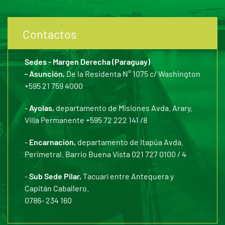
Contactos
Sedes - Margen Derecha (Paraguay)
- Asunción,
De la Residenta N° 1075 c/ Washington
+595 21 759 4000
-
Ayolas,
departamento de Misiones Avda. Arary.
Villa Permanente +595 72 222 141 /8
-
Encarnación,
departamento de Itapúa Avda.
Perimetral. Barrio Buena Vista 021 727 0100 / 4
-
Sub Sede Pilar,
Tacuarí entre Antequera y
Capitán Caballero.
0786- 234 160