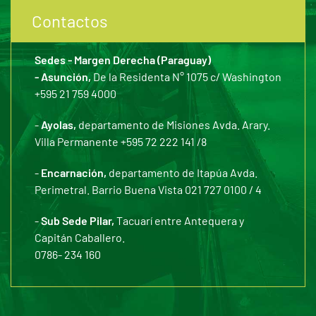
Contactos
Sedes - Margen Derecha (Paraguay)
- Asunción,
De la Residenta N° 1075 c/ Washington
+595 21 759 4000
-
Ayolas,
departamento de Misiones Avda. Arary.
Villa Permanente +595 72 222 141 /8
-
Encarnación,
departamento de Itapúa Avda.
Perimetral. Barrio Buena Vista 021 727 0100 / 4
-
Sub Sede Pilar,
Tacuarí entre Antequera y
Capitán Caballero.
0786- 234 160