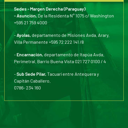
Sedes - Margen Derecha (Paraguay)
- Asunción,
De la Residenta N° 1075 c/ Washington
+595 21 759 4000
-
Ayolas,
departamento de Misiones Avda. Arary.
Villa Permanente +595 72 222 141 /8
-
Encarnación,
departamento de Itapúa Avda.
Perimetral. Barrio Buena Vista 021 727 0100 / 4
-
Sub Sede Pilar,
Tacuarí entre Antequera y
Capitán Caballero.
0786- 234 160