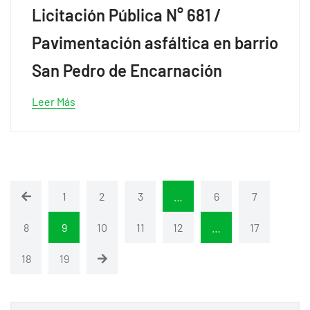
Licitación Pública N° 681 /
Pavimentación asfáltica en barrio
San Pedro de Encarnación
Leer Más
1
2
3
…
6
7
8
9
10
11
12
…
17
18
19