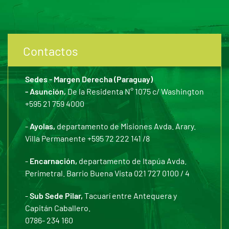
Contactos
Sedes - Margen Derecha (Paraguay)
- Asunción,
De la Residenta N° 1075 c/ Washington
+595 21 759 4000
-
Ayolas,
departamento de Misiones Avda. Arary.
Villa Permanente +595 72 222 141 /8
-
Encarnación,
departamento de Itapúa Avda.
Perimetral. Barrio Buena Vista 021 727 0100 / 4
-
Sub Sede Pilar,
Tacuarí entre Antequera y
Capitán Caballero.
0786- 234 160