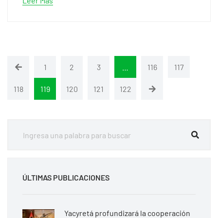
Leer Más
1
2
3
…
116
117
118
119
120
121
122
ÚLTIMAS PUBLICACIONES
Yacyretá profundizará la cooperación