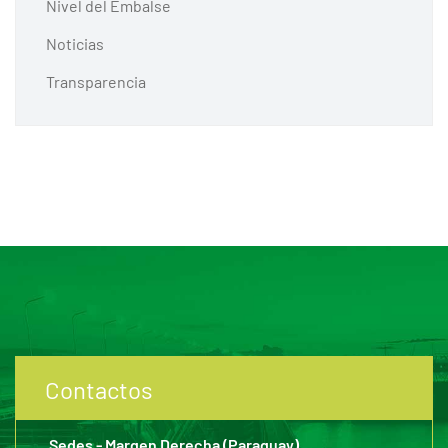
Nivel del Embalse
Noticias
Transparencia
Contactos
Sedes - Margen Derecha (Paraguay)