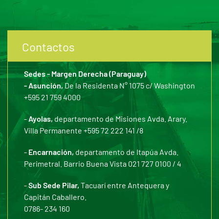
Contactos
Sedes - Margen Derecha (Paraguay)
- Asunción,
De la Residenta N° 1075 c/ Washington
+595 21 759 4000
-
Ayolas,
departamento de Misiones Avda. Arary.
Villa Permanente +595 72 222 141 /8
-
Encarnación,
departamento de Itapúa Avda.
Perimetral. Barrio Buena Vista 021 727 0100 / 4
-
Sub Sede Pilar,
Tacuarí entre Antequera y
Capitán Caballero.
0786- 234 160