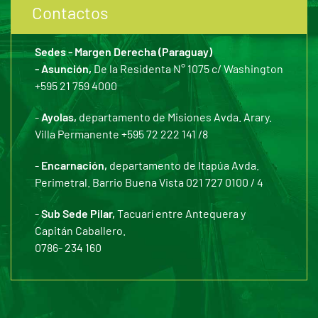
Contactos
Sedes - Margen Derecha (Paraguay)
- Asunción,
De la Residenta N° 1075 c/ Washington
+595 21 759 4000
-
Ayolas,
departamento de Misiones Avda. Arary.
Villa Permanente +595 72 222 141 /8
-
Encarnación,
departamento de Itapúa Avda.
Perimetral. Barrio Buena Vista 021 727 0100 / 4
-
Sub Sede Pilar,
Tacuarí entre Antequera y
Capitán Caballero.
0786- 234 160