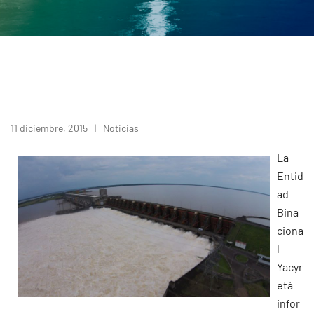
11 diciembre, 2015
Noticias
La
Entid
ad
Bina
ciona
l
Yacyr
etá
infor