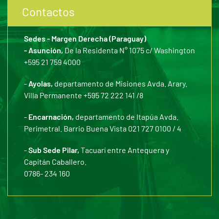
Contactos
Sedes - Margen Derecha (Paraguay)
- Asunción,
De la Residenta N° 1075 c/ Washington
+595 21 759 4000
-
Ayolas,
departamento de Misiones Avda. Arary.
Villa Permanente +595 72 222 141 /8
-
Encarnación,
departamento de Itapúa Avda.
Perimetral. Barrio Buena Vista 021 727 0100 / 4
-
Sub Sede Pilar,
Tacuarí entre Antequera y
Capitán Caballero.
0786- 234 160