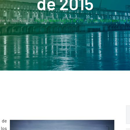
de 2015
me
Noticias
Alerta Hidrológico N° 29 – 07 De Diciembre De 
 de
los