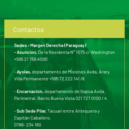
Contactos
Sedes - Margen Derecha (Paraguay)
- Asunción,
De la Residenta N° 1075 c/ Washington
+595 21 759 4000
-
Ayolas,
departamento de Misiones Avda. Arary.
Villa Permanente +595 72 222 141 /8
-
Encarnación,
departamento de Itapúa Avda.
Perimetral. Barrio Buena Vista 021 727 0100 / 4
-
Sub Sede Pilar,
Tacuarí entre Antequera y
Capitán Caballero.
0786- 234 160