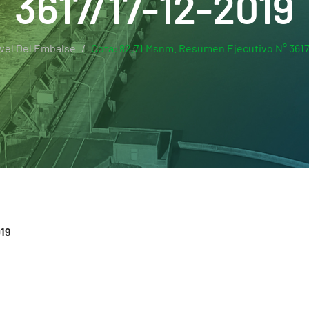
3617/17-12-2019
vel Del Embalse
Cota: 82.71 Msnm. Resumen Ejecutivo N° 3617
019