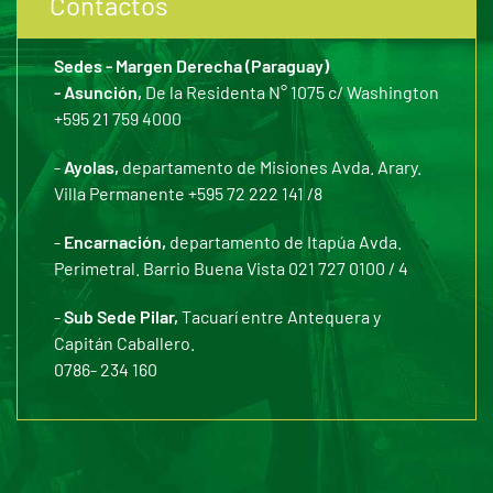
Contactos
Sedes - Margen Derecha (Paraguay)
- Asunción,
De la Residenta N° 1075 c/ Washington
+595 21 759 4000
-
Ayolas,
departamento de Misiones Avda. Arary.
Villa Permanente +595 72 222 141 /8
-
Encarnación,
departamento de Itapúa Avda.
Perimetral. Barrio Buena Vista 021 727 0100 / 4
-
Sub Sede Pilar,
Tacuarí entre Antequera y
Capitán Caballero.
0786- 234 160