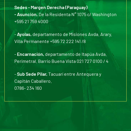
Sedes - Margen Derecha (Paraguay)
- Asunción,
De la Residenta N° 1075 c/ Washington
+595 21 759 4000
-
Ayolas,
departamento de Misiones Avda. Arary.
Villa Permanente +595 72 222 141 /8
-
Encarnación,
departamento de Itapúa Avda.
Perimetral. Barrio Buena Vista 021 727 0100 / 4
-
Sub Sede Pilar,
Tacuarí entre Antequera y
Capitán Caballero.
0786- 234 160