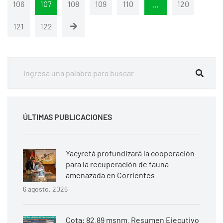
106
107
108
109
110
…
120
121
122
ÚLTIMAS PUBLICACIONES
Yacyretá profundizará la cooperación
para la recuperación de fauna
amenazada en Corrientes
6 agosto, 2026
Cota: 82.89 msnm. Resumen Ejecutivo