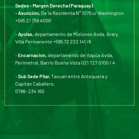
Sedes - Margen Derecha (Paraguay)
- Asunción,
De la Residenta N° 1075 c/ Washington
+595 21 759 4000
-
Ayolas,
departamento de Misiones Avda. Arary.
Villa Permanente +595 72 222 141 /8
-
Encarnación,
departamento de Itapúa Avda.
Perimetral. Barrio Buena Vista 021 727 0100 / 4
-
Sub Sede Pilar,
Tacuarí entre Antequera y
Capitán Caballero.
0786- 234 160