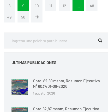
8
9
10
11
12
…
48
49
50
ÚLTIMAS PUBLICACIONES
Cota: 82.89 msnm. Resumen Ejecutivo
N° 6037/01-08-2026
1 agosto, 2026
Cota:82.87 msnm. Resumen Ejecutivo